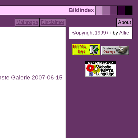
Bildindex
Mainpage
Disclaimer
About
©opyright 1999++
by
Alfie
ste Galerie 2007-06-15