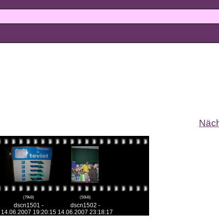
Näch
(79kB)
(50kB)
dscn1501 -
dscn1502 -
14.06.2007 19:20:15
14.06.2007 23:18:17